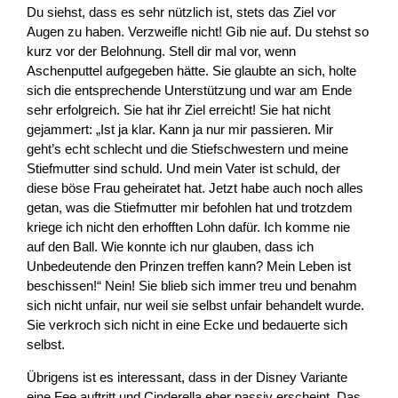
Du siehst, dass es sehr nützlich ist, stets das Ziel vor
Augen zu haben. Verzweifle nicht! Gib nie auf. Du stehst so
kurz vor der Belohnung. Stell dir mal vor, wenn
Aschenputtel aufgegeben hätte. Sie glaubte an sich, holte
sich die entsprechende Unterstützung und war am Ende
sehr erfolgreich. Sie hat ihr Ziel erreicht! Sie hat nicht
gejammert: „Ist ja klar. Kann ja nur mir passieren. Mir
geht’s echt schlecht und die Stiefschwestern und meine
Stiefmutter sind schuld. Und mein Vater ist schuld, der
diese böse Frau geheiratet hat. Jetzt habe auch noch alles
getan, was die Stiefmutter mir befohlen hat und trotzdem
kriege ich nicht den erhofften Lohn dafür. Ich komme nie
auf den Ball. Wie konnte ich nur glauben, dass ich
Unbedeutende den Prinzen treffen kann? Mein Leben ist
beschissen!“ Nein! Sie blieb sich immer treu und benahm
sich nicht unfair, nur weil sie selbst unfair behandelt wurde.
Sie verkroch sich nicht in eine Ecke und bedauerte sich
selbst.
Übrigens ist es interessant, dass in der Disney Variante
eine Fee auftritt und Cinderella eher passiv erscheint. Das