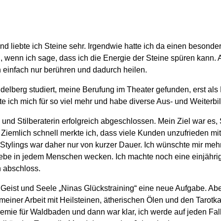
 liebte ich Steine sehr. Irgendwie hatte ich da einen besond
, wenn ich sage, dass ich die Energie der Steine spüren kann. Au
 einfach nur berühren und dadurch heilen.
delberg studiert, meine Berufung im Theater gefunden, erst als 
e ich mich für so viel mehr und habe diverse Aus- und Weiterbi
und Stilberaterin erfolgreich abgeschlossen. Mein Ziel war es
 Ziemlich schnell merkte ich, dass viele Kunden unzufrieden mi
Stylings war daher nur von kurzer Dauer. Ich wünschte mir mehr
iebe in jedem Menschen wecken. Ich machte noch eine einjährig
h abschloss.
r, Geist und Seele „Ninas Glückstraining“ eine neue Aufgabe. Ab
einer Arbeit mit Heilsteinen, ätherischen Ölen und den Tarotkar
mie für Waldbaden und dann war klar, ich werde auf jeden Fall