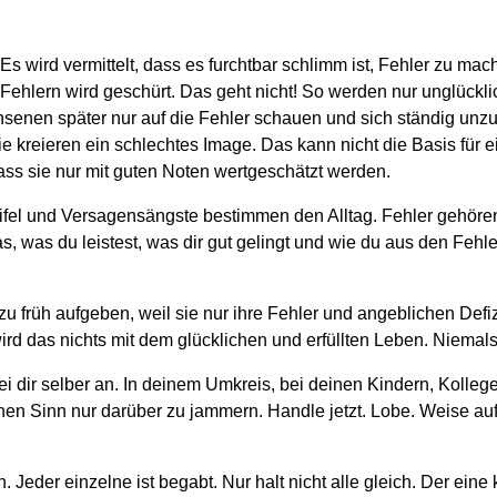
 Es wird vermittelt, dass es furchtbar schlimm ist, Fehler zu m
r Fehlern wird geschürt. Das geht nicht! So werden nur unglückli
hsenen später nur auf die Fehler schauen und sich ständig unz
e kreieren ein schlechtes Image. Das kann nicht die Basis für e
, dass sie nur mit guten Noten wertgeschätzt werden.
eifel und Versagensängste bestimmen den Alltag. Fehler gehö
, was du leistest, was dir gut gelingt und wie du aus den Fehler
zu früh aufgeben, weil sie nur ihre Fehler und angeblichen Defi
ird das nichts mit dem glücklichen und erfüllten Leben. Niemals
i dir selber an. In deinem Umkreis, bei deinen Kindern, Kolleg
en Sinn nur darüber zu jammern. Handle jetzt. Lobe. Weise auf d
 Jeder einzelne ist begabt. Nur halt nicht alle gleich. Der eine