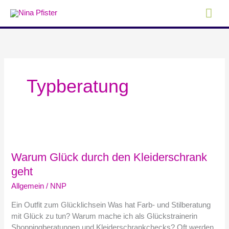
Zum
Hau
Inhalt
springen
Typberatung
Warum
Glück
Warum Glück durch den Kleiderschrank
durch
den
geht
Kleiderschrank
Allgemein
/
NNP
geht
Ein Outfit zum Glücklichsein Was hat Farb- und Stilberatung
mit Glück zu tun? Warum mache ich als Glückstrainerin
Shoppingberatungen und Kleiderschrankchecks? Oft werden