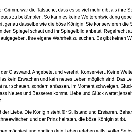
 Grimm, war die Tatsache, dass es so viel mehr gibt als ihre S
Neues zu bekämpfen. So kann es keine Weiterentwicklung geben
t genau dasselbe wie die böse Königin. Sie konservieren die S
n den Spiegel schaut und ihr Spiegelbild anbetet. Regelrecht a
at es aufgegeben, ihre eigene Wahrheit zu suchen. Es gibt keinen
 der Glaswand. Angebetet und verehrt. Konserviert. Keine Weit
Glas kein Erwachen und kein neues Leben möglich sind. Das Leben
t nur schauen, sondern anfassen, im Moment schwelgen, Glück f
ass Neues und Besseres kommt. Liebe und Glück wartet jenseits
h.
der Liebe. Die Königin steht für Stillstand und Erstarren, Behar
hneewittchen und der Prinz heiraten, die böse Königin stirbt.
 möchtest und endlich dein Leben erleben willst voller Selbst