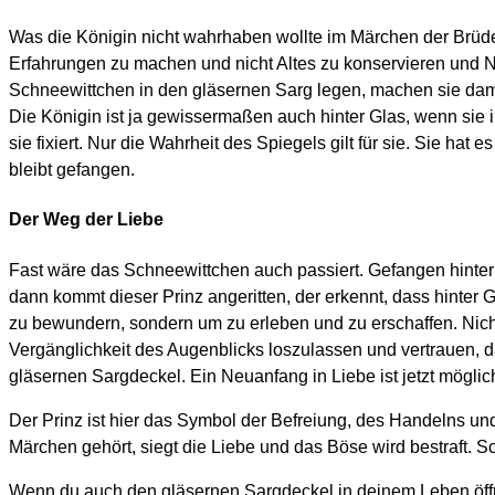
Was die Königin nicht wahrhaben wollte im Märchen der Brüder
Erfahrungen zu machen und nicht Altes zu konservieren und 
Schneewittchen in den gläsernen Sarg legen, machen sie dami
Die Königin ist ja gewissermaßen auch hinter Glas, wenn sie i
sie fixiert. Nur die Wahrheit des Spiegels gilt für sie. Sie h
bleibt gefangen.
Der Weg der Liebe
Fast wäre das Schneewittchen auch passiert. Gefangen hinter
dann kommt dieser Prinz angeritten, der erkennt, dass hinter 
zu bewundern, sondern um zu erleben und zu erschaffen. Nich
Vergänglichkeit des Augenblicks loszulassen und vertrauen, d
gläsernen Sargdeckel. Ein Neuanfang in Liebe ist jetzt möglic
Der Prinz ist hier das Symbol der Befreiung, des Handelns und 
Märchen gehört, siegt die Liebe und das Böse wird bestraft. Sc
Wenn du auch den gläsernen Sargdeckel in deinem Leben öffnen